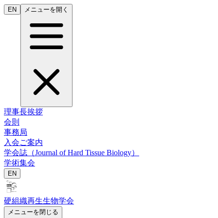
EN
メニューを開く
理事長挨拶
会則
事務局
入会ご案内
学会誌（Journal of Hard Tissue Biology）
学術集会
EN
硬組織再生生物学会
メニューを閉じる