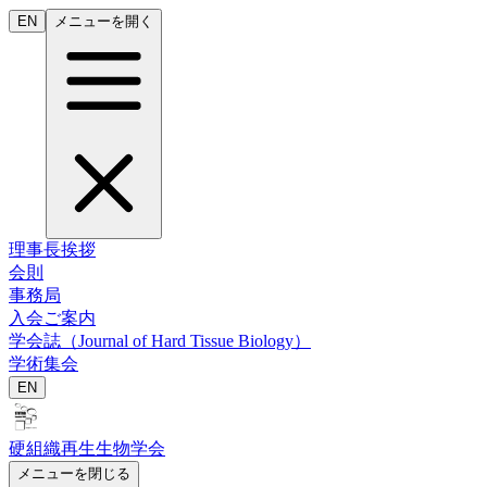
EN
メニューを開く
理事長挨拶
会則
事務局
入会ご案内
学会誌（Journal of Hard Tissue Biology）
学術集会
EN
硬組織再生生物学会
メニューを閉じる